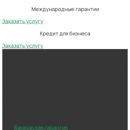
Международные гарантии
Заказать услугу
Кредит для бизнеса
Заказать услугу
2022 © «Банк Финанс» не оказывает финансовые
услуги и не предоставляет финансовые
продукты, являясь прямым партнером
аккредитованных банков.
ИП Силайчев С.Е.
ИНН: 370527879830
ОГРНИП: 324370000001190
БАНК: АО "АЛЬФА-БАНК"
к/с: 30101810200000000593
р/с: 40802810702490006545
ОКВЭД: 66.19.4
Банковская гарантия